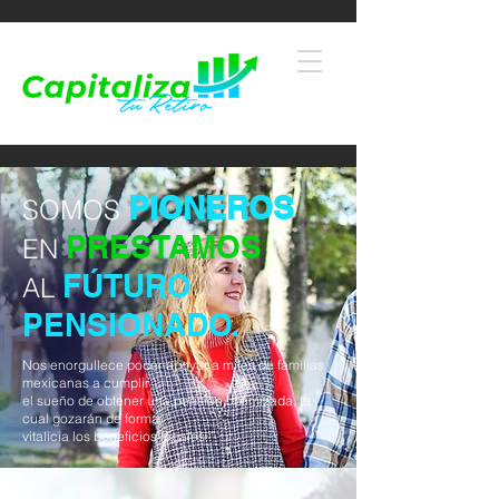
PIONEROS
SOMOS
PRESTAMOS
EN
FÚTURO
AL
PENSIONADO
.
Nos enorgullece poder apoyar a miles de familias
mexicanas a cumplir
el sueño de obtener una pensión optimizada, la
cual gozarán de forma
vitalicia los beneficios legales.